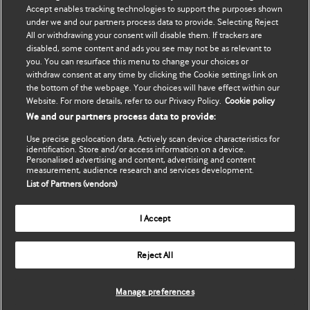
Accept enables tracking technologies to support the purposes shown
Cập nhật thông tin của tôi
BMJ Best Practice
under we and our partners process data to provide. Selecting Reject
All or withdrawing your consent will disable them. If trackers are
BMJ Masterclasses
disabled, some content and ads you see may not be as relevant to
you. You can resurface this menu to change your choices or
BMJ onExamination
withdraw consent at any time by clicking the Cookie settings link on
the bottom of the webpage. Your choices will have effect within our
Website. For more details, refer to our Privacy Policy.
Cookie policy
BMJ Portfolio
We and our partners process data to provide:
The BMJ
Use precise geolocation data. Actively scan device characteristics for
identification. Store and/or access information on a device.
Personalised advertising and content, advertising and content
BMJ Journals
measurement, audience research and services development.
List of Partners (vendors)
International Forum
I Accept
Copyright ©
2026
BMJ Publishing Group Limited. All rights
Reject All
reserved.
Manage preferences