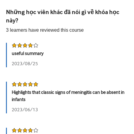
Tiết niệu
Những học viên khác đã nói gì về khóa học
này?
Sức khỏe phụ nữ
3
learners have reviewed this
course
useful summary
2023/08/25
Highlights that classic signs of meningitis can be absent in
infants
2023/06/13