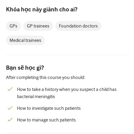
Nhi Khoa
Khóa học này giành cho ai?
Chăm sóc giảm nhẹ
GPs
GP trainees
Foundation doctors
Bệnh lý/Y học phòng thí nghiệm
Kỹ năng thủ thuật
Medical trainees
Kỹ năng chuyên nghiệp
Sức khỏe cộng đồng
Bạn sẽ học gì?
Cải thiện chất lượng
After completing this course you should:
X quang/Chẩn đoán hình ảnh
How to take a history when you suspect a child has
Thận học
bacterial meningitis
Hô hấp
How to investigate such patients
Sức khỏe tình dục
How to manage such patients.
Ca phẫu thuật