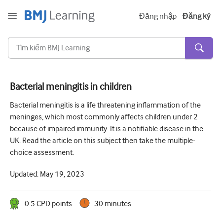
Đăng nhập
Đăng ký
Bacterial meningitis in children
Cấp tính và khẩn cấp
Bacterial meningitis is a life threatening inflammation of the
meninges, which most commonly affects children under 2
Dị ứng
because of impaired immunity. It is a notifiable disease in the
Tim
UK. Read the article on this subject then take the multiple-
choice assessment.
Chăm sóc người lớn tuổi
Updated:
May 19, 2023
Kĩ năng giao tiếp
Chăm sóc tích cực/Hồi sức
0.5
CPD point
s
30 minutes
Da liễu