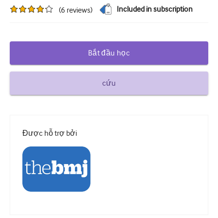
Included in subscription
(
6
reviews
)
Đái tháo đường và Nội tiết
khoa tai mũi họng
Tiêu hóa
Bắt đầu học
Huyết học
cứu
Bệnh truyền nhiễm
Sức khỏe tinh thần
Cơ xương khớp
Được hỗ trợ bởi
Thần kinh
Sản khoa và Phụ khoa
Ung bướu
nhãn khoa