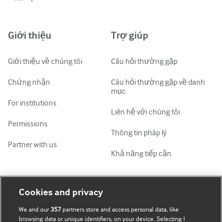
中文简体
Azərbaycanca
Giới thiệu
Trợ giúp
ქართული
украї́нська мо́ва
Giới thiệu về chúng tôi
Câu hỏi thường gặp
Tiếng Việt
Chứng nhận
Câu hỏi thường gặp về danh
mục
For institutions
Liên hệ với chúng tôi
Permissions
Thông tin pháp lý
Partner with us
Khả năng tiếp cận
Tài khoản của tôi
Tìm hiểu BMJ
Cookies and privacy
We and our
357
partners store and access personal data, like
Đăng ký mua
BMJ company
browsing data or unique identifiers, on your device. Selecting I