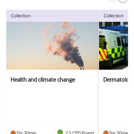
collection
collection
Health and climate change
Dermatologi
7hr 30min
7.5
CPD Point
s
2hr 30min