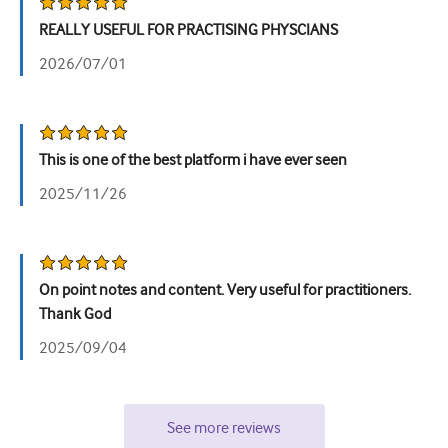
REALLY USEFUL FOR PRACTISING PHYSCIANS
Tiết niệu
2026/07/01
Sức khỏe phụ nữ
This is one of the best platform i have ever seen
2025/11/26
On point notes and content. Very useful for practitioners.
Thank God
2025/09/04
See more reviews