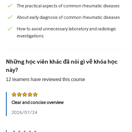
Nhi Khoa
The practical aspects of common rheumatic diseases
Chăm sóc giảm nhẹ
About early diagnosis of common rheumatic diseases
Bệnh lý/Y học phòng thí nghiệm
How to avoid unnecessary laboratory and radiologic
investigations.
Kỹ năng thủ thuật
Kỹ năng chuyên nghiệp
Sức khỏe cộng đồng
Những học viên khác đã nói gì về khóa học
này?
Cải thiện chất lượng
12
learners have reviewed this
course
X quang/Chẩn đoán hình ảnh
Thận học
Clear and concise overview
Hô hấp
2026/07/24
Sức khỏe tình dục
Ca phẫu thuật