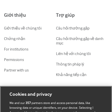
中文简体
Azərbaycanca
Giới thiệu
Trợ giúp
ქართული
украї́нська мо́ва
Giới thiệu về chúng tôi
Câu hỏi thường gặp
Tiếng Việt
Chứng nhận
Câu hỏi thường gặp về danh
mục
For institutions
Liên hệ với chúng tôi
Permissions
Thông tin pháp lý
Partner with us
Khả năng tiếp cận
Tài khoản của tôi
Tìm hiểu BMJ
Cookies and privacy
We and our
357
partners store and access personal data, like
Đăng ký mua
BMJ company
browsing data or unique identifiers, on your device. Selecting I