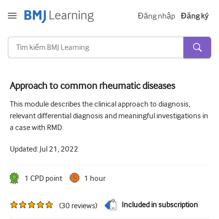
Đăng nhập
Đăng ký
Approach to common rheumatic diseases
Cấp tính và khẩn cấp
This module describes the clinical approach to diagnosis,
relevant differential diagnosis and meaningful investigations in
Dị ứng
a case with RMD.
Tim
Updated:
Jul 21, 2022
Chăm sóc người lớn tuổi
Kĩ năng giao tiếp
1
CPD point
1 hour
Chăm sóc tích cực/Hồi sức
Included in subscription
(
30
reviews
)
Da liễu