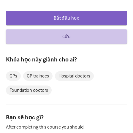
Đái tháo đường và Nội tiết
Bắt đầu học
khoa tai mũi họng
Tiêu hóa
cứu
Huyết học
Bệnh truyền nhiễm
Khóa học này giành cho ai?
Sức khỏe tinh thần
GPs
GP trainees
Hospital doctors
Cơ xương khớp
Thần kinh
Foundation doctors
Sản khoa và Phụ khoa
Ung bướu
Bạn sẽ học gì?
nhãn khoa
After completing this course you should: