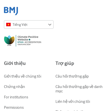
Tiếng Việt
English
Русский
中文简体
Azərbaycanca
Giới thiệu
Trợ giúp
ქართული
украї́нська мо́ва
Giới thiệu về chúng tôi
Câu hỏi thường gặp
Tiếng Việt
Chứng nhận
Câu hỏi thường gặp về danh
mục
For institutions
Liên hệ với chúng tôi
Permissions