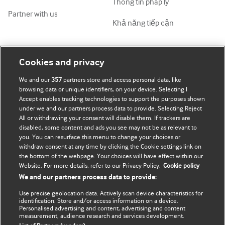
Thông tin pháp lý
Partner with us
Khả năng tiếp cận
Tài khoản của tôi
Tìm hiểu BMJ
Cookies and privacy
We and our
357
partners store and access personal data, like
Đăng ký mua
BMJ company
browsing data or unique identifiers, on your device. Selecting I
Accept enables tracking technologies to support the purposes shown
Cập nhật thông tin của tôi
BMJ Best Practice
under we and our partners process data to provide. Selecting Reject
All or withdrawing your consent will disable them. If trackers are
BMJ Masterclasses
disabled, some content and ads you see may not be as relevant to
you. You can resurface this menu to change your choices or
BMJ onExamination
withdraw consent at any time by clicking the Cookie settings link on
the bottom of the webpage. Your choices will have effect within our
Website. For more details, refer to our Privacy Policy.
Cookie policy
BMJ Portfolio
We and our partners process data to provide:
The BMJ
Use precise geolocation data. Actively scan device characteristics for
identification. Store and/or access information on a device.
Personalised advertising and content, advertising and content
BMJ Journals
measurement, audience research and services development.