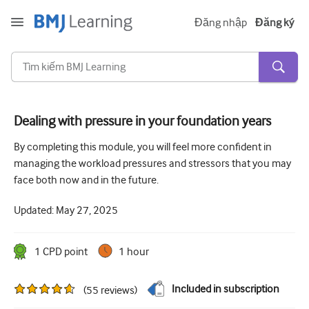
Đăng nhập
Đăng ký
Dealing with pressure in your foundation years
Cấp tính và khẩn cấp
By completing this module, you will feel more confident in
managing the workload pressures and stressors that you may
Dị ứng
face both now and in the future.
Tim
Updated:
May 27, 2025
Chăm sóc người lớn tuổi
Kĩ năng giao tiếp
1
CPD point
1 hour
Chăm sóc tích cực/Hồi sức
Included in subscription
(
55
reviews
)
Da liễu