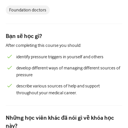
Nhi Khoa
Foundation doctors
Chăm sóc giảm nhẹ
Bệnh lý/Y học phòng thí nghiệm
Bạn sẽ học gì?
Kỹ năng thủ thuật
After completing this course you should:
Kỹ năng chuyên nghiệp
identify pressure triggers in yourself and others
Sức khỏe cộng đồng
develop different ways of managing different sources of
Cải thiện chất lượng
pressure
X quang/Chẩn đoán hình ảnh
describe various sources of help and support
Thận học
throughout your medical career.
Hô hấp
Sức khỏe tình dục
Những học viên khác đã nói gì về khóa học
này?
Ca phẫu thuật