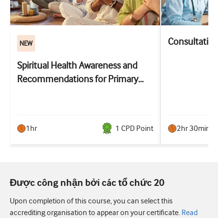
Consultation 
NEW
Spiritual Health Awareness and
Recommendations for Primary
Care: the SHARP training
1hr
1
CPD Point
2hr 30min
Được công nhận bởi các tổ chức 20
Upon completion of this course, you can select this
accrediting organisation to appear on your certificate.
Read