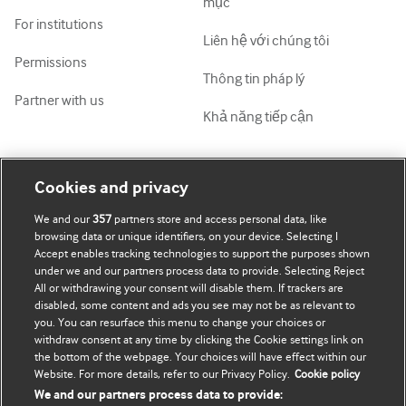
mục
For institutions
Liên hệ với chúng tôi
Permissions
Thông tin pháp lý
Partner with us
Khả năng tiếp cận
Tài khoản của tôi
Tìm hiểu BMJ
Cookies and privacy
We and our
357
partners store and access personal data, like
Đăng ký mua
BMJ company
browsing data or unique identifiers, on your device. Selecting I
Accept enables tracking technologies to support the purposes shown
Cập nhật thông tin của tôi
BMJ Best Practice
under we and our partners process data to provide. Selecting Reject
All or withdrawing your consent will disable them. If trackers are
BMJ Masterclasses
disabled, some content and ads you see may not be as relevant to
you. You can resurface this menu to change your choices or
BMJ onExamination
withdraw consent at any time by clicking the Cookie settings link on
the bottom of the webpage. Your choices will have effect within our
Website. For more details, refer to our Privacy Policy.
Cookie policy
BMJ Portfolio
We and our partners process data to provide: