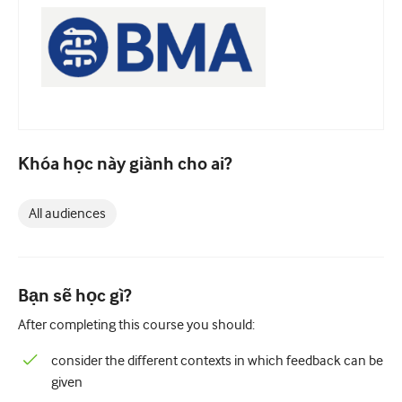
Nhi Khoa
Chăm sóc giảm nhẹ
Bệnh lý/Y học phòng thí nghiệm
Kỹ năng thủ thuật
Kỹ năng chuyên nghiệp
Khóa học này giành cho ai?
Sức khỏe cộng đồng
All audiences
Cải thiện chất lượng
X quang/Chẩn đoán hình ảnh
Thận học
Bạn sẽ học gì?
Hô hấp
After completing this course you should:
Sức khỏe tình dục
consider the different contexts in which feedback can be
given
Ca phẫu thuật