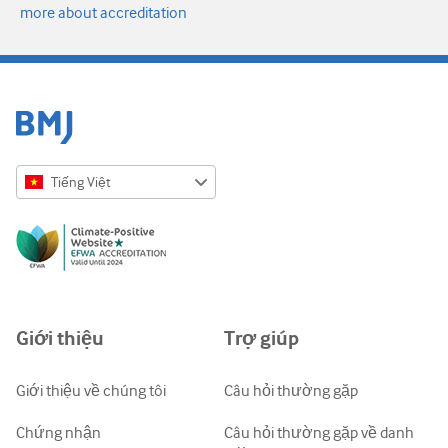
more about accreditation
Tiếng Việt
English
Русский
中文简体
Azərbaycanca
Giới thiệu
Trợ giúp
ქართული
украї́нська мо́ва
Giới thiệu về chúng tôi
Câu hỏi thường gặp
Tiếng Việt
Chứng nhận
Câu hỏi thường gặp về danh