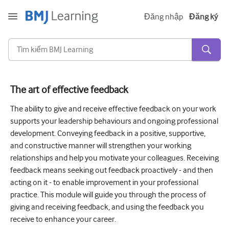
Đăng nhập
Đăng ký
The art of effective feedback
Cấp tính và khẩn cấp
The ability to give and receive effective feedback on your work
supports your leadership behaviours and ongoing professional
Dị ứng
development. Conveying feedback in a positive, supportive,
Tim
and constructive manner will strengthen your working
relationships and help you motivate your colleagues. Receiving
Chăm sóc người lớn tuổi
feedback means seeking out feedback proactively - and then
acting on it - to enable improvement in your professional
Kĩ năng giao tiếp
practice. This module will guide you through the process of
Chăm sóc tích cực/Hồi sức
giving and receiving feedback, and using the feedback you
receive to enhance your career.
Da liễu