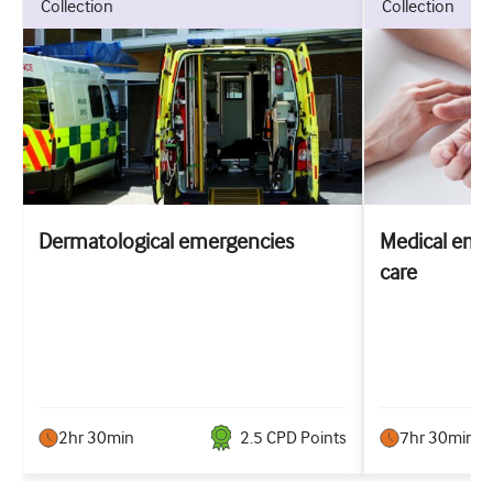
collection
collection
Dermatological emergencies
Medical emer
care
2hr 30min
2.5
CPD Point
s
7hr 30min