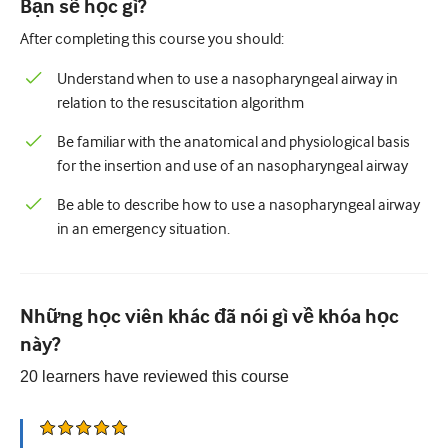
Bạn sẽ học gì?
Nhi Khoa
After completing this course you should:
Chăm sóc giảm nhẹ
Understand when to use a nasopharyngeal airway in
Bệnh lý/Y học phòng thí nghiệm
relation to the resuscitation algorithm
Kỹ năng thủ thuật
Be familiar with the anatomical and physiological basis
for the insertion and use of an nasopharyngeal airway
Kỹ năng chuyên nghiệp
Be able to describe how to use a nasopharyngeal airway
Sức khỏe cộng đồng
in an emergency situation.
Cải thiện chất lượng
X quang/Chẩn đoán hình ảnh
Những học viên khác đã nói gì về khóa học
Thận học
này?
Hô hấp
20
learners have reviewed this
course
Sức khỏe tình dục
Ca phẫu thuật