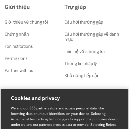
Giới thiệu
Trợ giúp
ქართული
украї́нська мо́ва
Giới thiệu về chúng tôi
Câu hỏi thường gặp
Tiếng Việt
Chứng nhận
Câu hỏi thường gặp về danh
mục
For institutions
Liên hệ với chúng tôi
Permissions
Thông tin pháp lý
Partner with us
Khả năng tiếp cận
Tài khoản của tôi
Tìm hiểu BMJ
Cookies and privacy
We and our
355
partners store and access personal data, like
Đăng ký mua
BMJ company
browsing data or unique identifiers, on your device. Selecting I
Accept enables tracking technologies to support the purposes shown
Cập nhật thông tin của tôi
BMJ Best Practice
under we and our partners process data to provide. Selecting Reject