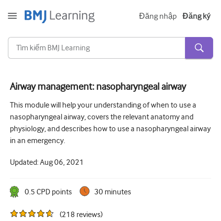
Đăng nhập
Đăng ký
Airway management: nasopharyngeal airway
Cấp tính và khẩn cấp
This module will help your understanding of when to use a
nasopharyngeal airway, covers the relevant anatomy and
Dị ứng
physiology, and describes how to use a nasopharyngeal airway
Tim
in an emergency.
Chăm sóc người lớn tuổi
Updated:
Aug 06, 2021
Kĩ năng giao tiếp
0.5
CPD point
s
30 minutes
Chăm sóc tích cực/Hồi sức
(
218
reviews
)
Da liễu