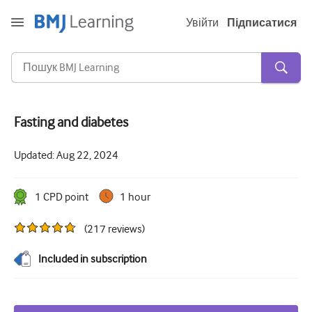
Увійти
Підписатися
Fasting and diabetes
Гостра та невідкладна
Updated:
Aug 22, 2024
алергія
Кардіологія
1
CPD point
1 hour
Догляд за літніми людьми
(
217
reviews
)
Комунікативні навички
Included in subscription
Критична/Інтенсивна допомога
Дерматологія