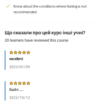
Педіатрія
Know about the conditions where fasting is not
Паліативна допомога
recommended.
Патологія/Лабораторна медицина
Процедурні навички
Що сказали про цей курс інші учні?
Професійні навички
20
learners have reviewed this
course
Громадське здоров'я
Покращення якості
excellent
2023/01/09
Радіологія/Візуалізація
Нефрологія
Дихальний
Gud n ......
Сексуальне здоров'я
2022/10/12
Хірургія