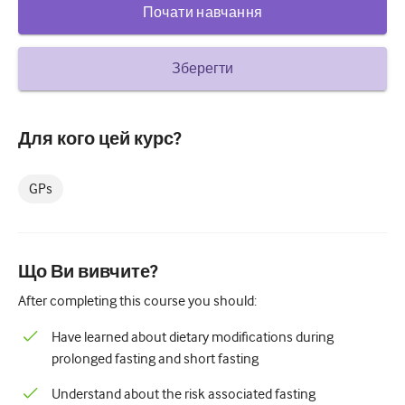
Почати навчання
Цукровий діабет та ендокринологія
вухо ніс горло
Зберегти
Гастроентерології
Гематологія
Для кого цей курс?
Інфекційні захворювання
GPs
Психічне здоров'я
Опорно-руховий апарат
Що Ви вивчите?
Неврологія
After completing this course you should:
Акушерство та гінекологія
Have learned about dietary modifications during
Онкологія
prolonged fasting and short fasting
Офтальмологія
Understand about the risk associated fasting