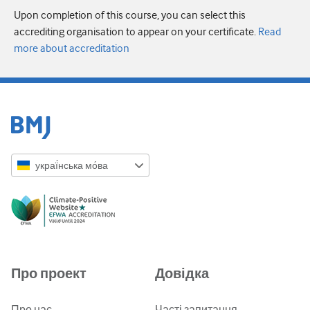
Upon completion of this course, you can select this
accrediting organisation to appear on your certificate.
Read
more about accreditation
украї́нська мо́ва
English
Русский
中文简体
Azərbaycanca
Про проект
Довідка
ქართული
украї́нська мо́ва