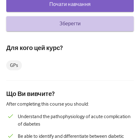
Почати навчання
Цукровий діабет та ендокринологія
вухо ніс горло
Зберегти
Гастроентерології
Гематологія
Для кого цей курс?
Інфекційні захворювання
GPs
Психічне здоров'я
Опорно-руховий апарат
Що Ви вивчите?
Неврологія
After completing this course you should:
Акушерство та гінекологія
Understand the pathophysiology of acute complication
Онкологія
of diabetes
Офтальмологія
Be able to identify and differentiate between diabetic