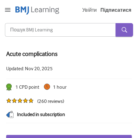
Увійти
Підписатися
Acute complications
Гостра та невідкладна
Updated:
Nov 20, 2025
алергія
Кардіологія
1
CPD point
1 hour
Догляд за літніми людьми
(
260
reviews
)
Комунікативні навички
Included in subscription
Критична/Інтенсивна допомога
Дерматологія