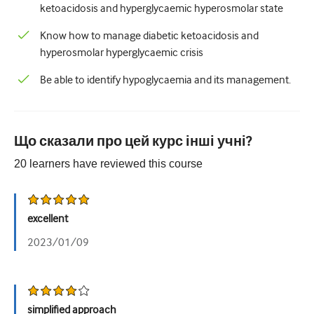
Педіатрія
ketoacidosis and hyperglycaemic hyperosmolar state
Паліативна допомога
Know how to manage diabetic ketoacidosis and
hyperosmolar hyperglycaemic crisis
Патологія/Лабораторна медицина
Be able to identify hypoglycaemia and its management.
Процедурні навички
Професійні навички
Що сказали про цей курс інші учні?
Громадське здоров'я
20
learners have reviewed this
course
Покращення якості
Радіологія/Візуалізація
excellent
Нефрологія
2023/01/09
Дихальний
Сексуальне здоров'я
Хірургія
simplified approach