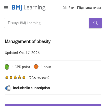
Увійти
Підписатися
Management of obesity
Гостра та невідкладна
Updated:
Oct 17, 2025
алергія
Кардіологія
1
CPD point
1 hour
Догляд за літніми людьми
(
235
reviews
)
Комунікативні навички
Included in subscription
Критична/Інтенсивна допомога
Дерматологія