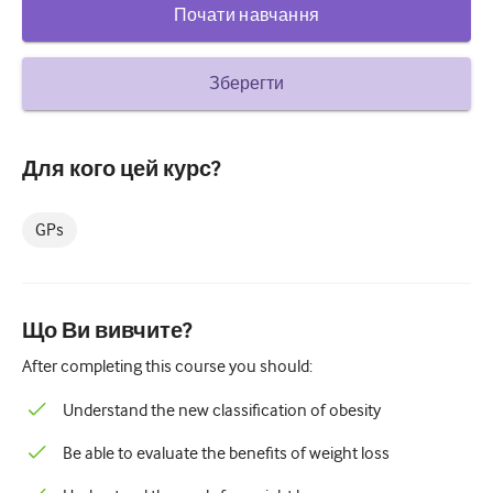
Почати навчання
Цукровий діабет та ендокринологія
вухо ніс горло
Зберегти
Гастроентерології
Гематологія
Для кого цей курс?
Інфекційні захворювання
GPs
Психічне здоров'я
Опорно-руховий апарат
Що Ви вивчите?
Неврологія
After completing this course you should:
Акушерство та гінекологія
Understand the new classification of obesity
Онкологія
Be able to evaluate the benefits of weight loss
Офтальмологія