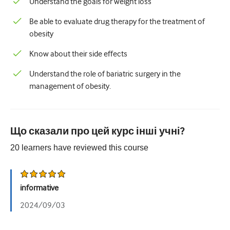
Understand the goals for weight loss
Педіатрія
Be able to evaluate drug therapy for the treatment of
Паліативна допомога
obesity
Патологія/Лабораторна медицина
Know about their side effects
Процедурні навички
Understand the role of bariatric surgery in the
Професійні навички
management of obesity.
Громадське здоров'я
Покращення якості
Що сказали про цей курс інші учні?
Радіологія/Візуалізація
20
learners have reviewed this
course
Нефрологія
Дихальний
informative
2024/09/03
Сексуальне здоров'я
Хірургія