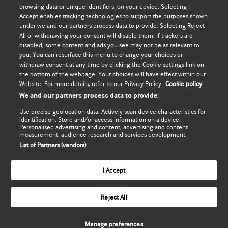
browsing data or unique identifiers, on your device. Selecting I
Accept enables tracking technologies to support the purposes shown
Оновити мої дані
BMJ Best Practice
under we and our partners process data to provide. Selecting Reject
All or withdrawing your consent will disable them. If trackers are
BMJ Masterclasses
disabled, some content and ads you see may not be as relevant to
you. You can resurface this menu to change your choices or
BMJ onExamination
withdraw consent at any time by clicking the Cookie settings link on
the bottom of the webpage. Your choices will have effect within our
Website. For more details, refer to our Privacy Policy.
Cookie policy
BMJ Portfolio
We and our partners process data to provide:
The BMJ
Use precise geolocation data. Actively scan device characteristics for
identification. Store and/or access information on a device.
Personalised advertising and content, advertising and content
BMJ Journals
measurement, audience research and services development.
List of Partners (vendors)
International Forum
I Accept
Copyright ©
2026
BMJ Publishing Group Limited. All rights
Reject All
reserved.
Manage preferences