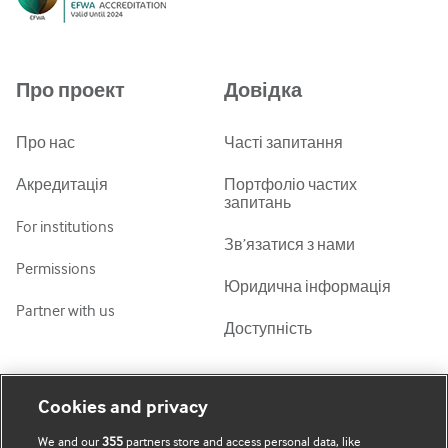
中文简体
Azərbaycanca
Про проект
Довідка
ქართული
украї́нська мо́ва
Про нас
Часті запитання
Tiếng Việt
Акредитація
Портфоліо частих
запитань
For institutions
Зв’язатися з нами
Permissions
Юридична інформація
Partner with us
Доступність
Мій обліковий запис
Дізнатися про BMJ
Cookies and privacy
We and our
355
partners store and access personal data, like
Підписатися
BMJ company