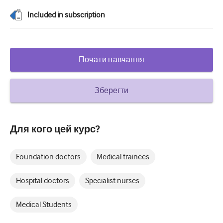
Цукровий діабет та ендокринологія
Included in subscription
вухо ніс горло
Гастроентерології
Почати навчання
Гематологія
Зберегти
Інфекційні захворювання
Психічне здоров'я
Для кого цей курс?
Опорно-руховий апарат
Неврологія
Foundation doctors
Medical trainees
Акушерство та гінекологія
Hospital doctors
Specialist nurses
Онкологія
Medical Students
Офтальмологія