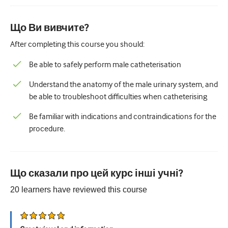
Педіатрія
Паліативна допомога
Що Ви вивчите?
After completing this course you should:
Патологія/Лабораторна медицина
Be able to safely perform male catheterisation
Процедурні навички
Understand the anatomy of the male urinary system, and
Професійні навички
be able to troubleshoot difficulties when catheterising
Громадське здоров'я
Be familiar with indications and contraindications for the
Покращення якості
procedure.
Радіологія/Візуалізація
Нефрологія
Що сказали про цей курс інші учні?
Дихальний
20
learners have reviewed this
course
Сексуальне здоров'я
Хірургія