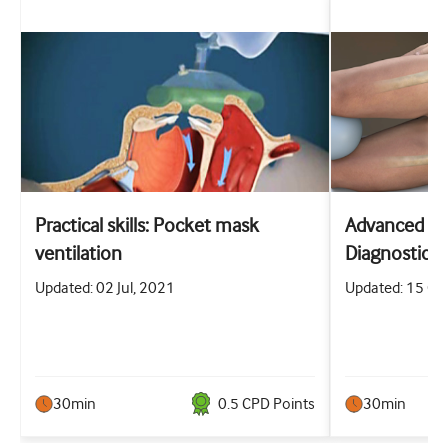
Practical skills: Pocket mask
Advanced prac
ventilation
Diagnostic a
abdominal p
Updated: 02 Jul, 2021
Updated: 15 Oc
30min
0.5
CPD Point
s
30min