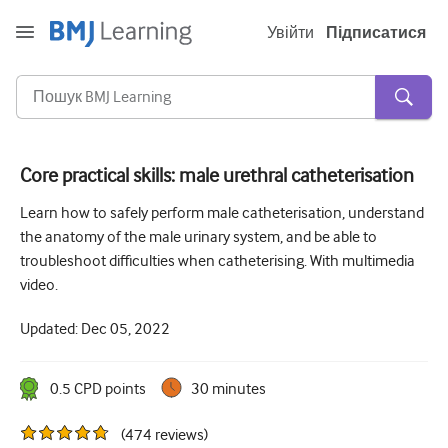
Увійти
Підписатися
Core practical skills: male urethral catheterisation
Гостра та невідкладна
Learn how to safely perform male catheterisation, understand
the anatomy of the male urinary system, and be able to
алергія
troubleshoot difficulties when catheterising. With multimedia
Кардіологія
video.
Догляд за літніми людьми
Updated:
Dec 05, 2022
Комунікативні навички
0.5
CPD point
s
30 minutes
Критична/Інтенсивна допомога
(
474
reviews
)
Дерматологія