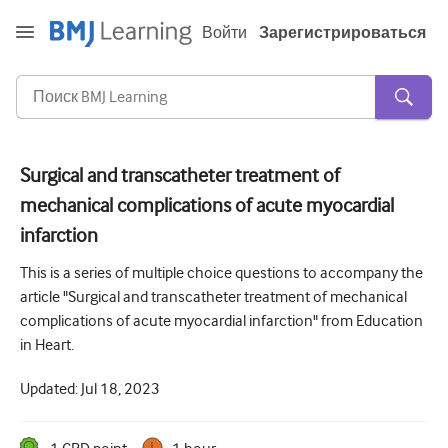
Войти
Зарегистрироваться
Surgical and transcatheter treatment of
mechanical complications of acute myocardial
Острая и неотложная помощь
infarction
Аллергия
This is a series of multiple choice questions to accompany the
Кардиология
article "Surgical and transcatheter treatment of mechanical
complications of acute myocardial infarction" from Education
Уход за пожилыми людьми
in Heart.
Навыки коммуникации
Updated:
Jul 18, 2023
Интенсивная терапия
Дерматология