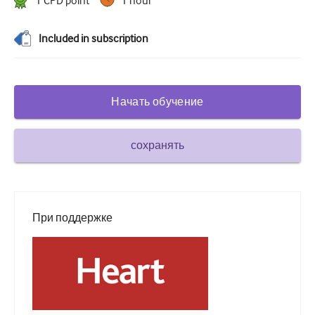
1
CPD point
1 hour
Сахарный диабет и эндокринология
Included in subscription
ЛОР-органы
Гастроэнтерология
Начать обучение
Гематология
Инфекционные заболевания
сохранять
Душевное здоровье
Опорно-двигательный аппарат
Неврология
При поддержке
Акушерство и гинекология
Онкология
Офтальмология