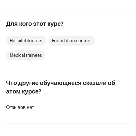
Педиатрия
Паллиативная помощь
Для кого этот курс?
Патология/Лабораторная медицина
Процедурные навыки
Hospital doctors
Foundation doctors
Профессиональные навыки
Medical trainees
Здравоохранение
Улучшение качества
Что другие обучающиеся сказали об
Радиология/Визуализация
этом курсе?
Нефрология
Отзывов нет
Дыхательная система
Сексуальное здоровье
Операция