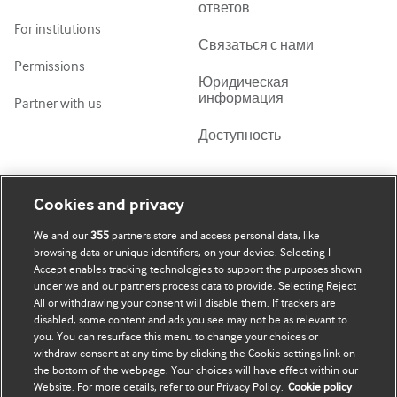
ответов
For institutions
Связаться с нами
Permissions
Юридическая
информация
Partner with us
Доступность
Моя учетная запись
Узнать о BMJ
Cookies and privacy
We and our
355
partners store and access personal data, like
Подписаться
BMJ company
browsing data or unique identifiers, on your device. Selecting I
Accept enables tracking technologies to support the purposes shown
Обновить мои личные
BMJ Best Practice
under we and our partners process data to provide. Selecting Reject
данные
All or withdrawing your consent will disable them. If trackers are
BMJ Masterclasses
disabled, some content and ads you see may not be as relevant to
you. You can resurface this menu to change your choices or
BMJ onExamination
withdraw consent at any time by clicking the Cookie settings link on
the bottom of the webpage. Your choices will have effect within our
Website. For more details, refer to our Privacy Policy.
Cookie policy
BMJ Portfolio