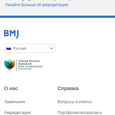
Узнайте больше об аккредитации
Русский
English
Русский
中文简体
Azərbaycanca
О нас
Справка
ქართული
украї́нська мо́ва
Замечания
Вопросы и ответы
Tiếng Việt
Аккредитация
Портфолио вопросов и