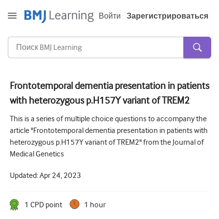
Войти
Зарегистрироваться
Frontotemporal dementia presentation in patients
with heterozygous p.H157Y variant of TREM2
Острая и неотложная помощь
This is a series of multiple choice questions to accompany the
Аллергия
article "Frontotemporal dementia presentation in patients with
Кардиология
heterozygous p.H157Y variant of TREM2" from the Journal of
Medical Genetics
Уход за пожилыми людьми
Updated:
Apr 24, 2023
Навыки коммуникации
Интенсивная терапия
1
CPD point
1 hour
Дерматология