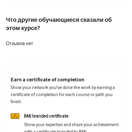
Урология
Что другие обучающиеся сказали об
Женское здоровье
этом курсе?
Отзывов нет
Earn a certificate of completion
Show your network you've done the work by earning a
certificate of completion for each course or path you
finish.
BMJ branded certificate
Show your expertise and share your achievement
with a certificate branded by BMJ.