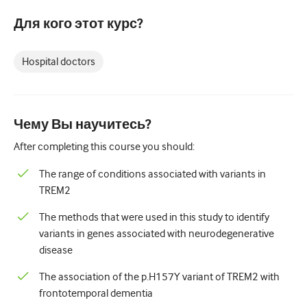
Педиатрия
Для кого этот курс?
Паллиативная помощь
Патология/Лабораторная медицина
Hospital doctors
Процедурные навыки
Профессиональные навыки
Чему Вы научитесь?
Здравоохранение
After completing this course you should:
Улучшение качества
The range of conditions associated with variants in
TREM2
Радиология/Визуализация
The methods that were used in this study to identify
Нефрология
variants in genes associated with neurodegenerative
Дыхательная система
disease
Сексуальное здоровье
The association of the p.H157Y variant of TREM2 with
frontotemporal dementia
Операция