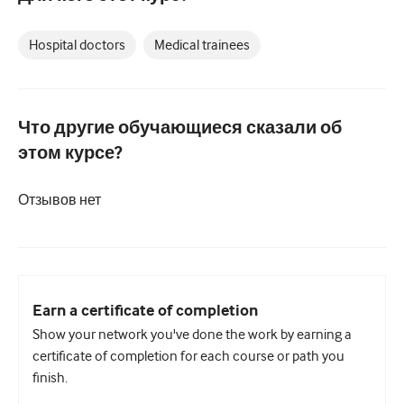
Педиатрия
Паллиативная помощь
Hospital doctors
Medical trainees
Патология/Лабораторная медицина
Процедурные навыки
Что другие обучающиеся сказали об
Профессиональные навыки
этом курсе?
Здравоохранение
Отзывов нет
Улучшение качества
Радиология/Визуализация
Нефрология
Earn a certificate of completion
Дыхательная система
Show your network you've done the work by earning a
certificate of completion for each course or path you
Сексуальное здоровье
finish.
Операция