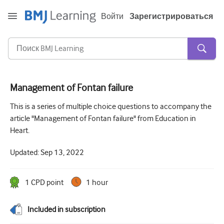
Войти
Зарегистрироваться
Management of Fontan failure
Острая и неотложная помощь
This is a series of multiple choice questions to accompany the
article "Management of Fontan failure" from Education in
Аллергия
Heart.
Кардиология
Updated:
Sep 13, 2022
Уход за пожилыми людьми
Навыки коммуникации
1
CPD point
1 hour
Интенсивная терапия
Included in subscription
Дерматология