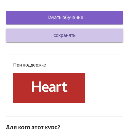
Сахарный диабет и эндокринология
Начать обучение
ЛОР-органы
Гастроэнтерология
сохранять
Гематология
Инфекционные заболевания
Душевное здоровье
При поддержке
Опорно-двигательный аппарат
Неврология
Акушерство и гинекология
Онкология
Офтальмология
Для кого этот курс?