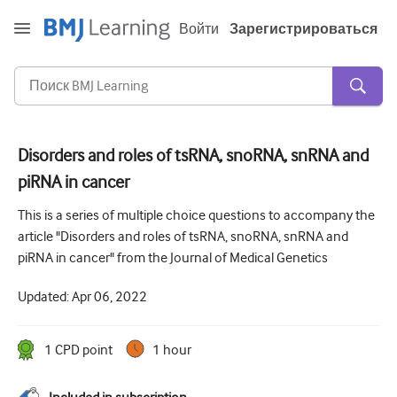
Войти
Зарегистрироваться
Disorders and roles of tsRNA, snoRNA, snRNA and
piRNA in cancer
Острая и неотложная помощь
This is a series of multiple choice questions to accompany the
Аллергия
article "Disorders and roles of tsRNA, snoRNA, snRNA and
Кардиология
piRNA in cancer" from the Journal of Medical Genetics
Уход за пожилыми людьми
Updated:
Apr 06, 2022
Навыки коммуникации
1
CPD point
1 hour
Интенсивная терапия
Дерматология