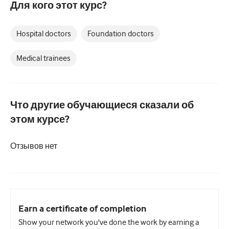
Для кого этот курс?
Педиатрия
Паллиативная помощь
Hospital doctors
Foundation doctors
Патология/Лабораторная медицина
Medical trainees
Процедурные навыки
Профессиональные навыки
Что другие обучающиеся сказали об
Здравоохранение
этом курсе?
Улучшение качества
Радиология/Визуализация
Отзывов нет
Нефрология
Дыхательная система
Сексуальное здоровье
Earn a certificate of completion
Show your network you've done the work by earning a
Операция