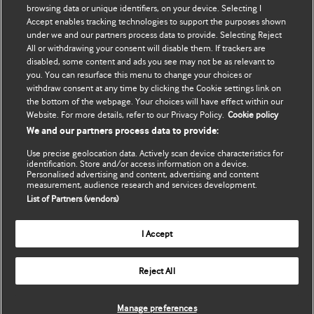
browsing data or unique identifiers, on your device. Selecting I
Accept enables tracking technologies to support the purposes shown
Обновить мои личные
BMJ Best Practice
under we and our partners process data to provide. Selecting Reject
данные
All or withdrawing your consent will disable them. If trackers are
BMJ Masterclasses
disabled, some content and ads you see may not be as relevant to
you. You can resurface this menu to change your choices or
BMJ onExamination
withdraw consent at any time by clicking the Cookie settings link on
the bottom of the webpage. Your choices will have effect within our
Website. For more details, refer to our Privacy Policy.
Cookie policy
BMJ Portfolio
We and our partners process data to provide:
The BMJ
Use precise geolocation data. Actively scan device characteristics for
identification. Store and/or access information on a device.
Personalised advertising and content, advertising and content
BMJ Journals
measurement, audience research and services development.
List of Partners (vendors)
International Forum
I Accept
Copyright ©
2026
BMJ Publishing Group Limited. All rights
Reject All
reserved.
Manage preferences