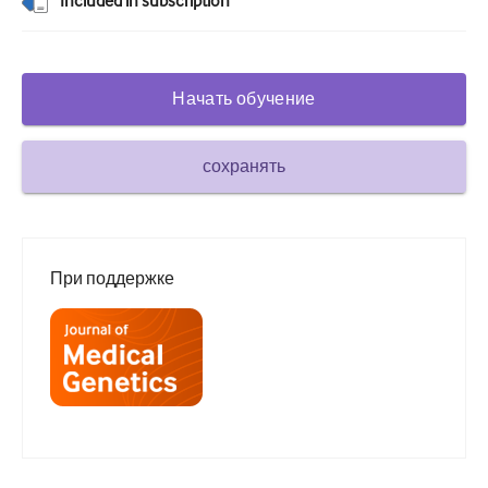
Included in subscription
Сахарный диабет и эндокринология
ЛОР-органы
Начать обучение
Гастроэнтерология
Гематология
сохранять
Инфекционные заболевания
Душевное здоровье
При поддержке
Опорно-двигательный аппарат
Неврология
Акушерство и гинекология
Онкология
Офтальмология