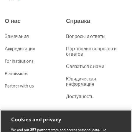
中文简体
Azərbaycanca
О нас
Справка
ქართული
украї́нська мо́ва
Замечания
Вопросы и ответы
Tiếng Việt
Аккредитация
Портфолио вопросов и
ответов
For institutions
Связаться с нами
Permissions
Юридическая
информация
Partner with us
Доступность
Моя учетная запись
Узнать о BMJ
Cookies and privacy
We and our
357
partners store and access personal data, like
Подписаться
BMJ company