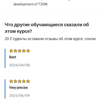
Педиатрия
development of T2DM.
Паллиативная помощь
Патология/Лабораторная медицина
Что другие обучающиеся сказали об
Процедурные навыки
этом курсе?
20
Студенты оставили отзывы об этом курсе.
course
Профессиональные навыки
Здравоохранение
Best
Улучшение качества
2026/04/08
Радиология/Визуализация
Нефрология
Дыхательная система
Very precise
Сексуальное здоровье
2025/06/09
Операция