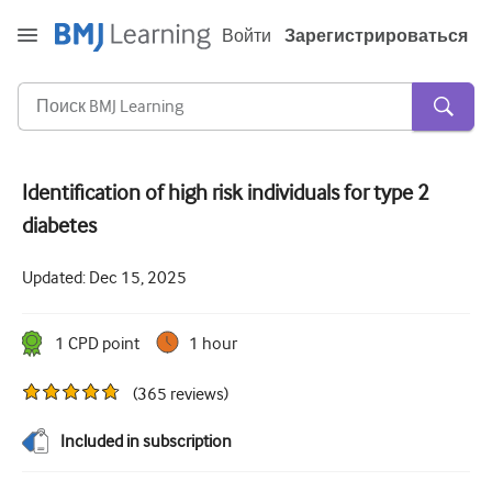
Войти
Зарегистрироваться
Identification of high risk individuals for type 2
diabetes
Острая и неотложная помощь
Аллергия
Updated:
Dec 15, 2025
Кардиология
1
CPD point
1 hour
Уход за пожилыми людьми
(
365
reviews
)
Навыки коммуникации
Интенсивная терапия
Included in subscription
Дерматология