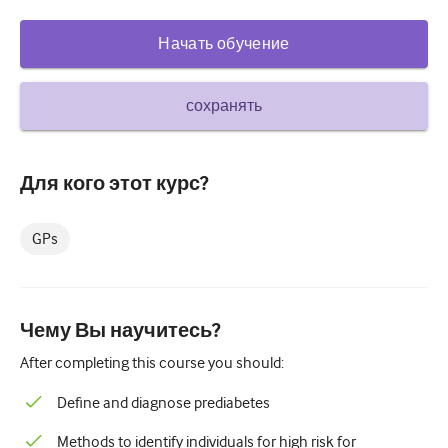
Сахарный диабет и эндокринология
Начать обучение
ЛОР-органы
сохранять
Гастроэнтерология
Гематология
Для кого этот курс?
Инфекционные заболевания
Душевное здоровье
GPs
Опорно-двигательный аппарат
Неврология
Чему Вы научитесь?
Акушерство и гинекология
After completing this course you should:
Онкология
Define and diagnose prediabetes
Офтальмология
Methods to identify individuals for high risk for