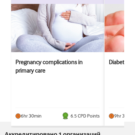
Pregnancy complications in
Diabetes
primary care
6hr 30min
6.5
CPD Point
s
9hr 30min
Аккредитировано 1 организаций