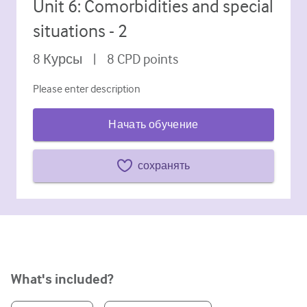
Unit 6: Comorbidities and special
Сахарный диабет и эндокринология
situations - 2
ЛОР-органы
8
Курсы
|
8
CPD points
Гастроэнтерология
Please enter description
Гематология
Начать обучение
Инфекционные заболевания
Душевное здоровье
сохранять
Опорно-двигательный аппарат
Неврология
Акушерство и гинекология
Онкология
What's included?
Офтальмология