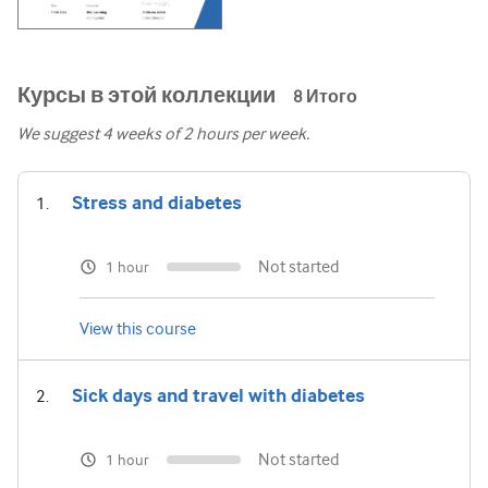
Урология
Женское здоровье
Курсы в этой коллекции
8
Итого
We suggest
4
weeks of 2 hours per week.
Stress and diabetes
Not started
1 hour
View this course
Sick days and travel with diabetes
Not started
1 hour