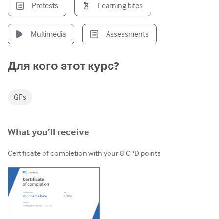
Педиатрия
Pretests
Learning bites
Паллиативная помощь
Multimedia
Assessments
Патология/Лабораторная медицина
Процедурные навыки
Для кого этот курс?
Профессиональные навыки
GPs
Здравоохранение
Улучшение качества
What you’ll receive
Радиология/Визуализация
Certificate of completion with your
8
CPD points
Нефрология
Дыхательная система
Сексуальное здоровье
Операция