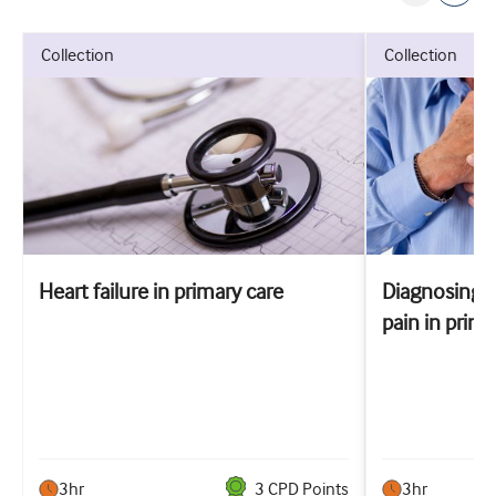
collection
collection
Heart failure in primary care
Diagnosing 
pain in prima
3hr
3
CPD Point
s
3hr