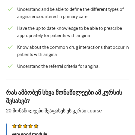
პედიატრია
Understand and be able to define the different types of
Პალიატური ზრუნვა
angina encountered in primary care
პათოლოგია/ლაბორატორიული მედიცინა
Have the up to date knowledge to be able to prescribe
appropriately for patients with angina
პროცედურული უნარები
Know about the common drug interactions that occur in
Პროფესიული უნარები
patients with angina
Საზოგადოებრივი ჯანდაცვის
Understand the referral criteria for angina.
ხარისხის გაუმჯობესება
რადიოლოგია/გამოსახულება
რას ამბობენ სხვა მონაწილეები ამ კურსის
თირკმლის მედიცინა
შესახებ?
რესპირატორული
20
მონაწილეები შეაფასეს ეს კურსი
course
სექსუალური ჯანმრთელობა
ოპერაცია
very good module