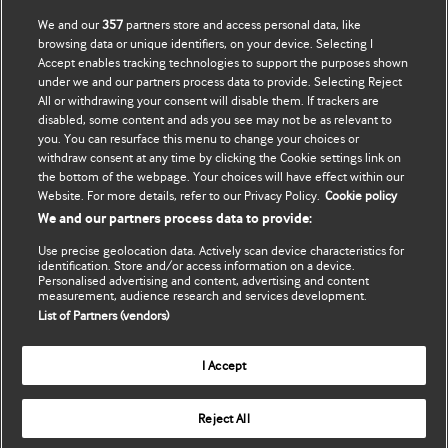
We and our
357
partners store and access personal data, like
BMJ company
გამოწერა
browsing data or unique identifiers, on your device. Selecting I
Accept enables tracking technologies to support the purposes shown
BMJ Best Practice
ჩემი მონაცემების
under we and our partners process data to provide. Selecting Reject
განახლება
All or withdrawing your consent will disable them. If trackers are
BMJ Masterclasses
disabled, some content and ads you see may not be as relevant to
you. You can resurface this menu to change your choices or
BMJ onExamination
withdraw consent at any time by clicking the Cookie settings link on
the bottom of the webpage. Your choices will have effect within our
Website. For more details, refer to our Privacy Policy.
Cookie policy
BMJ Portfolio
We and our partners process data to provide:
The BMJ
Use precise geolocation data. Actively scan device characteristics for
identification. Store and/or access information on a device.
Personalised advertising and content, advertising and content
BMJ Journals
measurement, audience research and services development.
List of Partners (vendors)
International Forum
I Accept
Copyright ©
2026
BMJ Publishing Group Limited. All rights
Reject All
reserved.