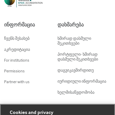
Русский
中文简体
Azərbaycanca
ინფორმაცია
დახმარება
ქართული
украї́нська мо́ва
ჩვენს შესახებ
ხშირად დასმული
შეკითხვები
Tiếng Việt
აკრედიტაცია
პორტფელი- ხშირად
დასმული შეკითხვები
For institutions
დაგვიკავშირდითუ
Permissions
იურიდიული ინფორმაცია
Partner with us
ხელმისაწვდომობა
ჩემი ანგარიში
დაათვალიერე BMJ
Cookies and privacy