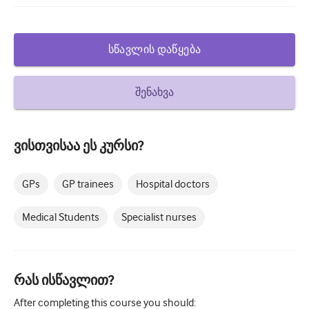
დიაბეტი და ენდოკრინოლოგია
ოტორინოლარინგოლოგია
სწავლის დაწყება
გასტროენტეროლოგია
შენახვა
ჰემატოლოგია
Ინფექციური დაავადებები
ვისთვისაა ეს კურსი?
ფსიქიკური ჯანმრთელობის
კუნთოვანი
GPs
GP trainees
Hospital doctors
ნევროლოგია
Medical Students
Specialist nurses
მეანობა და გინეკოლოგია
ონკოლოგია
რას ისწავლით?
ოფთალმოლოგია
After completing this course you should: