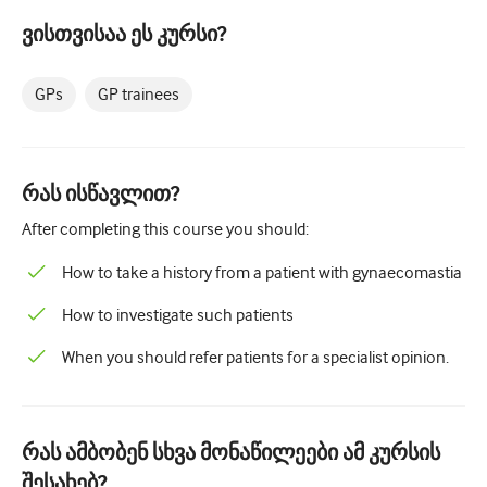
პედიატრია
ვისთვისაა ეს კურსი?
Პალიატური ზრუნვა
GPs
GP trainees
პათოლოგია/ლაბორატორიული მედიცინა
პროცედურული უნარები
Პროფესიული უნარები
რას ისწავლით?
Საზოგადოებრივი ჯანდაცვის
After completing this course you should:
ხარისხის გაუმჯობესება
How to take a history from a patient with gynaecomastia
რადიოლოგია/გამოსახულება
How to investigate such patients
თირკმლის მედიცინა
When you should refer patients for a specialist opinion.
რესპირატორული
სექსუალური ჯანმრთელობა
რას ამბობენ სხვა მონაწილეები ამ კურსის
ოპერაცია
შესახებ?