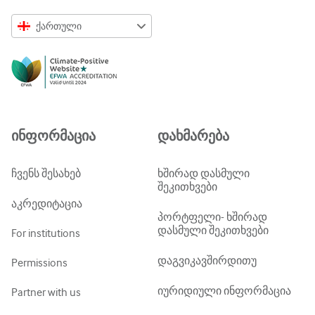
ქართული
English
Русский
中文简体
Azərbaycanca
ინფორმაცია
დახმარება
ქართული
украї́нська мо́ва
ჩვენს შესახებ
ხშირად დასმული
შეკითხვები
Tiếng Việt
აკრედიტაცია
პორტფელი- ხშირად
დასმული შეკითხვები
For institutions
დაგვიკავშირდითუ
Permissions
იურიდიული ინფორმაცია
Partner with us