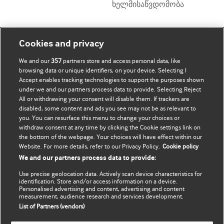
ხელმისაწვდომობა
ჩემი ანგარიში
დაათვალიერე BMJ
Cookies and privacy
We and our
357
partners store and access personal data, like
BMJ company
გამოწერა
browsing data or unique identifiers, on your device. Selecting I
Accept enables tracking technologies to support the purposes shown
BMJ Best Practice
ჩემი მონაცემების
under we and our partners process data to provide. Selecting Reject
განახლება
All or withdrawing your consent will disable them. If trackers are
BMJ Masterclasses
disabled, some content and ads you see may not be as relevant to
you. You can resurface this menu to change your choices or
BMJ onExamination
withdraw consent at any time by clicking the Cookie settings link on
the bottom of the webpage. Your choices will have effect within our
Website. For more details, refer to our Privacy Policy.
Cookie policy
BMJ Portfolio
We and our partners process data to provide:
The BMJ
Use precise geolocation data. Actively scan device characteristics for
identification. Store and/or access information on a device.
Personalised advertising and content, advertising and content
BMJ Journals
measurement, audience research and services development.
List of Partners (vendors)
International Forum