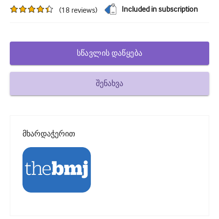
Included in subscription
(
18
reviews
)
დიაბეტი და ენდოკრინოლოგია
ოტორინოლარინგოლოგია
გასტროენტეროლოგია
სწავლის დაწყება
ჰემატოლოგია
შენახვა
Ინფექციური დაავადებები
ფსიქიკური ჯანმრთელობის
კუნთოვანი
მხარდაჭერით
ნევროლოგია
მეანობა და გინეკოლოგია
ონკოლოგია
ოფთალმოლოგია