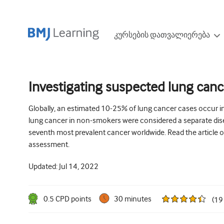
კურსების დათვალიერება
Investigating suspected lung canc
Globally, an estimated 10-25% of lung cancer cases occur in
lung cancer in non-smokers were considered a separate dise
seventh most prevalent cancer worldwide. Read the article o
assessment.
Updated:
Jul 14, 2022
0.5
CPD point
s
30 minutes
(
19