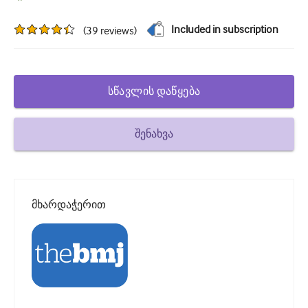
დიაბეტი და ენდოკრინოლოგია
Included in subscription
(
39
reviews
)
ოტორინოლარინგოლოგია
გასტროენტეროლოგია
სწავლის დაწყება
ჰემატოლოგია
Ინფექციური დაავადებები
შენახვა
ფსიქიკური ჯანმრთელობის
კუნთოვანი
მხარდაჭერით
ნევროლოგია
მეანობა და გინეკოლოგია
ონკოლოგია
ოფთალმოლოგია