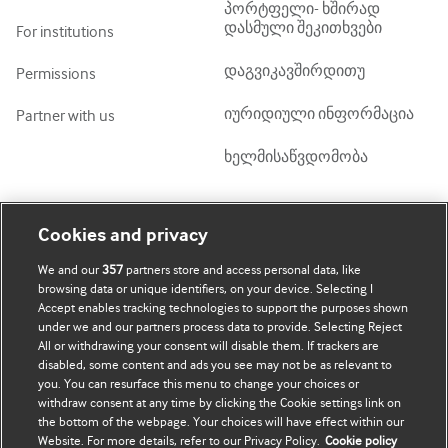
პორტფელი- ხშირად
დასმული შეკითხვები
For institutions
დაგვიკავშირდითუ
Permissions
იურიდიული ინფორმაცია
Partner with us
ხელმისაწვდომობა
ჩემი ანგარიში
დაათვალიერე BMJ
Cookies and privacy
We and our
357
partners store and access personal data, like
BMJ company
გამოწერა
browsing data or unique identifiers, on your device. Selecting I
Accept enables tracking technologies to support the purposes shown
BMJ Best Practice
ჩემი მონაცემების
under we and our partners process data to provide. Selecting Reject
განახლება
All or withdrawing your consent will disable them. If trackers are
BMJ Masterclasses
disabled, some content and ads you see may not be as relevant to
you. You can resurface this menu to change your choices or
BMJ onExamination
withdraw consent at any time by clicking the Cookie settings link on
the bottom of the webpage. Your choices will have effect within our
Website. For more details, refer to our Privacy Policy.
Cookie policy
BMJ Portfolio