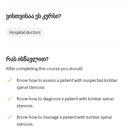
პედიატრია
Პალიატური ზრუნვა
ვისთვისაა ეს კურსი?
პათოლოგია/ლაბორატორიული მედიცინა
Hospital doctors
პროცედურული უნარები
Პროფესიული უნარები
რას ისწავლით?
Საზოგადოებრივი ჯანდაცვის
After completing this course you should:
ხარისხის გაუმჯობესება
Know how to assess a patient with suspected lumbar
რადიოლოგია/გამოსახულება
spinal stenosis
თირკმლის მედიცინა
Know how to diagnose a patient with lumbar spinal
რესპირატორული
stenosis
სექსუალური ჯანმრთელობა
Know how to manage a patient with lumbar spinal
stenosis.
ოპერაცია