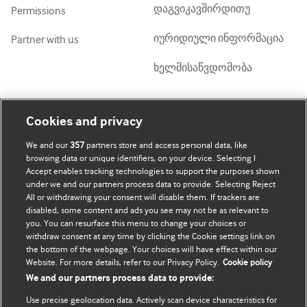
დაგვიკავშირდითუ
Permissions
იურიდიული ინფორმაცია
Partner with us
ხელმისაწვდომობა
ჩემი ანგარიში
დაათვალიერე BMJ
Cookies and privacy
We and our
357
partners store and access personal data, like
BMJ company
გამოწერა
browsing data or unique identifiers, on your device. Selecting I
Accept enables tracking technologies to support the purposes shown
BMJ Best Practice
ჩემი მონაცემების
under we and our partners process data to provide. Selecting Reject
განახლება
All or withdrawing your consent will disable them. If trackers are
BMJ Masterclasses
disabled, some content and ads you see may not be as relevant to
you. You can resurface this menu to change your choices or
BMJ onExamination
withdraw consent at any time by clicking the Cookie settings link on
the bottom of the webpage. Your choices will have effect within our
Website. For more details, refer to our Privacy Policy.
Cookie policy
BMJ Portfolio
We and our partners process data to provide:
The BMJ
Use precise geolocation data. Actively scan device characteristics for