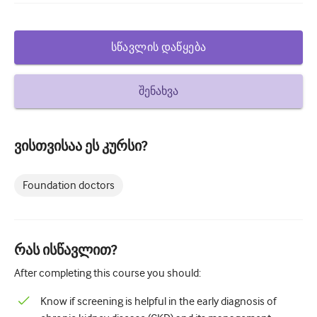
დიაბეტი და ენდოკრინოლოგია
სწავლის დაწყება
ოტორინოლარინგოლოგია
გასტროენტეროლოგია
შენახვა
ჰემატოლოგია
Ინფექციური დაავადებები
ვისთვისაა ეს კურსი?
ფსიქიკური ჯანმრთელობის
Foundation doctors
კუნთოვანი
ნევროლოგია
მეანობა და გინეკოლოგია
რას ისწავლით?
ონკოლოგია
After completing this course you should:
ოფთალმოლოგია
Know if screening is helpful in the early diagnosis of