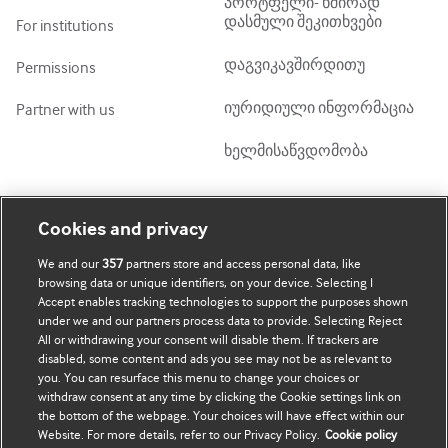
პორტფელი- ხშირად
დასმული შეკითხვები
For institutions
დაგვიკავშირდითუ
Permissions
იურიდიული ინფორმაცია
Partner with us
ხელმისაწვდომობა
ჩემი ანგარიში
დაათვალიერე BMJ
Cookies and privacy
We and our
357
partners store and access personal data, like
BMJ company
გამოწერა
browsing data or unique identifiers, on your device. Selecting I
Accept enables tracking technologies to support the purposes shown
BMJ Best Practice
ჩემი მონაცემების
under we and our partners process data to provide. Selecting Reject
განახლება
All or withdrawing your consent will disable them. If trackers are
BMJ Masterclasses
disabled, some content and ads you see may not be as relevant to
you. You can resurface this menu to change your choices or
BMJ onExamination
withdraw consent at any time by clicking the Cookie settings link on
the bottom of the webpage. Your choices will have effect within our
Website. For more details, refer to our Privacy Policy.
Cookie policy
BMJ Portfolio