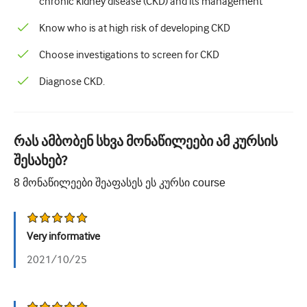
chronic kidney disease (CKD) and its management
პედიატრია
Know who is at high risk of developing CKD
Პალიატური ზრუნვა
Choose investigations to screen for CKD
პათოლოგია/ლაბორატორიული მედიცინა
Diagnose CKD.
პროცედურული უნარები
Პროფესიული უნარები
რას ამბობენ სხვა მონაწილეები ამ კურსის
Საზოგადოებრივი ჯანდაცვის
შესახებ?
ხარისხის გაუმჯობესება
8
მონაწილეები შეაფასეს ეს კურსი
course
რადიოლოგია/გამოსახულება
თირკმლის მედიცინა
Very informative
რესპირატორული
2021/10/25
სექსუალური ჯანმრთელობა
ოპერაცია