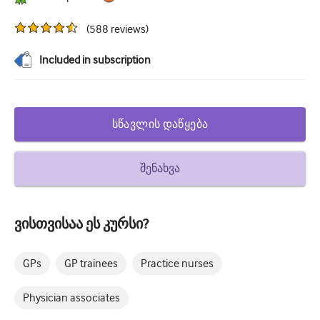
დიაბეტი და ენდოკრინოლოგია
(
588
reviews
)
ოტორინოლარინგოლოგია
Included in subscription
გასტროენტეროლოგია
ჰემატოლოგია
სწავლის დაწყება
Ინფექციური დაავადებები
ფსიქიკური ჯანმრთელობის
შენახვა
კუნთოვანი
ნევროლოგია
ვისთვისაა ეს კურსი?
მეანობა და გინეკოლოგია
GPs
GP trainees
Practice nurses
ონკოლოგია
Physician associates
ოფთალმოლოგია