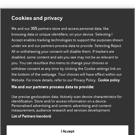
ჩემი ანგარიში
დაათვალიერე BMJ
Cookies and privacy
We and our
355
partners store and access personal data, like
BMJ company
გამოწერა
browsing data or unique identifiers, on your device. Selecting I
Accept enables tracking technologies to support the purposes shown
BMJ Best Practice
ჩემი მონაცემების
under we and our partners process data to provide. Selecting Reject
განახლება
All or withdrawing your consent will disable them. If trackers are
BMJ Masterclasses
disabled, some content and ads you see may not be as relevant to
you. You can resurface this menu to change your choices or
BMJ onExamination
withdraw consent at any time by clicking the Cookie settings link on
the bottom of the webpage. Your choices will have effect within our
Website. For more details, refer to our Privacy Policy.
Cookie policy
BMJ Portfolio
We and our partners process data to provide:
The BMJ
Use precise geolocation data. Actively scan device characteristics for
identification. Store and/or access information on a device.
Personalised advertising and content, advertising and content
BMJ Journals
measurement, audience research and services development.
List of Partners (vendors)
International Forum
I Accept