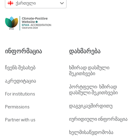
ქართული
English
Русский
中文简体
Azərbaycanca
ინფორმაცია
დახმარება
ქართული
украї́нська мо́ва
ჩვენს შესახებ
ხშირად დასმული
შეკითხვები
Tiếng Việt
აკრედიტაცია
პორტფელი- ხშირად
დასმული შეკითხვები
For institutions
დაგვიკავშირდითუ
Permissions
იურიდიული ინფორმაცია
Partner with us
ხელმისაწვდომობა