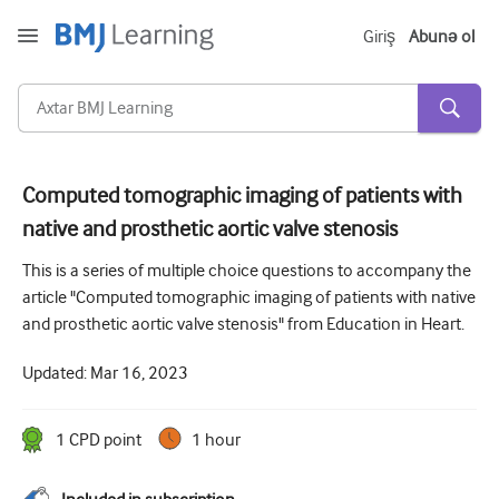
Giriş
Abunə ol
Computed tomographic imaging of patients with
native and prosthetic aortic valve stenosis
Kəskin və Fövqəladə
This is a series of multiple choice questions to accompany the
Allergiya
article "Computed tomographic imaging of patients with native
Kardiologiya
and prosthetic aortic valve stenosis" from Education in Heart.
Yaşlı insanlara qayğı
Updated:
Mar 16, 2023
Ünsiyyət bacarıqları
1
CPD point
1 hour
Kritik/İntensiv müalicə
Dermatologiya