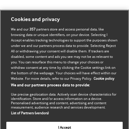
Mənim Hesabım
BMJ-ni fəth et
Cookies and privacy
We and our
357
partners store and access personal data, like
Abunə ol
BMJ company
browsing data or unique identifiers, on your device. Selecting I
Accept enables tracking technologies to support the purposes shown
Məlumatlarımı yenilə
BMJ Best Practice
under we and our partners process data to provide. Selecting Reject
All or withdrawing your consent will disable them. If trackers are
BMJ Masterclasses
disabled, some content and ads you see may not be as relevant to
you. You can resurface this menu to change your choices or
BMJ onExamination
withdraw consent at any time by clicking the Cookie settings link on
the bottom of the webpage. Your choices will have effect within our
Website. For more details, refer to our Privacy Policy.
Cookie policy
BMJ Portfolio
We and our partners process data to provide:
The BMJ
Use precise geolocation data. Actively scan device characteristics for
identification. Store and/or access information on a device.
Personalised advertising and content, advertising and content
BMJ Journals
measurement, audience research and services development.
List of Partners (vendors)
International Forum
I Accept