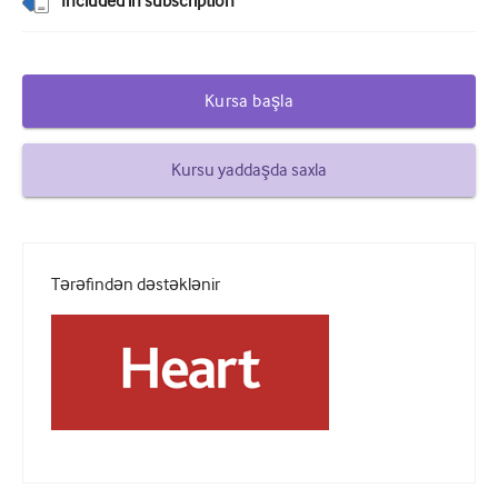
Included in subscription
Şəkərli diabet və Endokrinologiya
otorinolarinqologiya
Kursa başla
Qastroenterologiya
Hematologiya
Kursu yaddaşda saxla
Yoluxucu xəstəliklər
Ruhi Sağlamlıq
Tərəfindən dəstəklənir
Əzələ-skelet sistemi
Nevrologiya
Mamalıq və ginekologiya
Onkologiya
Oftalmologiya