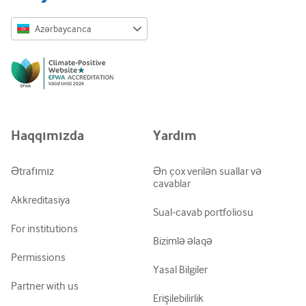
Azərbaycanca
English
Русский
中文简体
Azərbaycanca
Haqqımızda
Yardım
ქართული
украї́нська мо́ва
Ətrafımız
Ən çox verilən suallar və
cavablar
Tiếng Việt
Akkreditasiya
Sual-cavab portfoliosu
For institutions
Bizimlə əlaqə
Permissions
Yasal Bilgiler
Partner with us
Erişilebilirlik