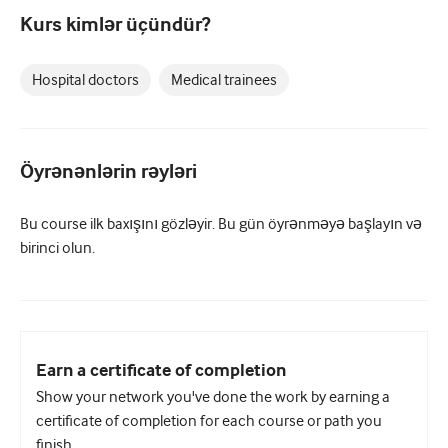
Pediatriya
Kurs kimlər üçündür?
Palliativ qayğı
Hospital doctors
Medical trainees
Patoloji/Laboratoriya tibbi
Prosedural bacarıqlar
Professional Bacarıqlar
Öyrənənlərin rəyləri
Xalq sağlamlığı
Bu course ilk baxışını gözləyir. Bu gün öyrənməyə başlayın və
Keyfiyyətin yaxşılaşdırılması
birinci olun.
Radiologiya/Görüntüləmə
Renal təbabət
Tənəffüs və QBB
Earn a certificate of completion
Show your network you've done the work by earning a
Cinsi sağlamlıq
certificate of completion for each course or path you
Cərrahiyyə
finish.