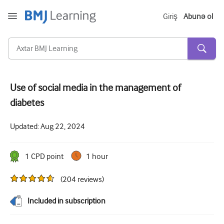
Giriş
Abunə ol
Use of social media in the management of
diabetes
Kəskin və Fövqəladə
Allergiya
Updated:
Aug 22, 2024
Kardiologiya
1
CPD point
1 hour
Yaşlı insanlara qayğı
(
204
reviews
)
Ünsiyyət bacarıqları
Kritik/İntensiv müalicə
Included in subscription
Dermatologiya