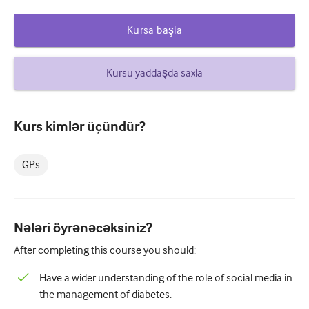
Şəkərli diabet və Endokrinologiya
Kursa başla
otorinolarinqologiya
Kursu yaddaşda saxla
Qastroenterologiya
Hematologiya
Kurs kimlər üçündür?
Yoluxucu xəstəliklər
Ruhi Sağlamlıq
GPs
Əzələ-skelet sistemi
Nevrologiya
Nələri öyrənəcəksiniz?
Mamalıq və ginekologiya
After completing this course you should:
Onkologiya
Have a wider understanding of the role of social media in
Oftalmologiya
the management of diabetes.