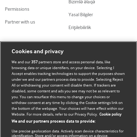
Bizimlə əlaqə
Permissions
Yasal Bilgiler
Partner with us
Erişilebilirlik
Mənim Hesabım
BMJ-ni fəth et
Cookies and privacy
We and our
357
partners store and access personal data, like
Abunə ol
BMJ company
browsing data or unique identifiers, on your device. Selecting I
Accept enables tracking technologies to support the purposes shown
Məlumatlarımı yenilə
BMJ Best Practice
under we and our partners process data to provide. Selecting Reject
All or withdrawing your consent will disable them. If trackers are
BMJ Masterclasses
disabled, some content and ads you see may not be as relevant to
you. You can resurface this menu to change your choices or
BMJ onExamination
withdraw consent at any time by clicking the Cookie settings link on
the bottom of the webpage. Your choices will have effect within our
Website. For more details, refer to our Privacy Policy.
Cookie policy
BMJ Portfolio
We and our partners process data to provide:
The BMJ
Use precise geolocation data. Actively scan device characteristics for
identification. Store and/or access information on a device.