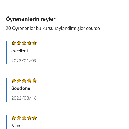
Pediatriya
Palliativ qayğı
Öyrənənlərin rəyləri
Patoloji/Laboratoriya tibbi
20
Öyrənənlər bu kursu rəyləndirmişlər
course
Prosedural bacarıqlar
Professional Bacarıqlar
excellent
Xalq sağlamlığı
2023/01/09
Keyfiyyətin yaxşılaşdırılması
Radiologiya/Görüntüləmə
Good one
Renal təbabət
2022/08/16
Tənəffüs və QBB
Cinsi sağlamlıq
Nice
Cərrahiyyə