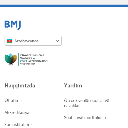
Azərbaycanca
English
Русский
中文简体
Azərbaycanca
Haqqımızda
Yardım
ქართული
украї́нська мо́ва
Ətrafımız
Ən çox verilən suallar və
cavablar
Tiếng Việt
Akkreditasiya
Sual-cavab portfoliosu
For institutions